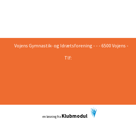
Vojens Gymnastik- og Idrætsforening - - - 6500 Vojens -
Tlf:
Klubmodul
en løsning fra